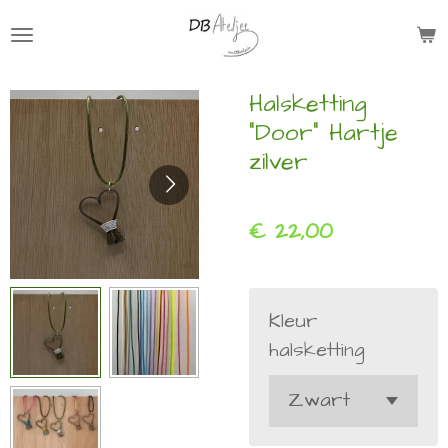
Ga
direct
naar
Halsketting
de
"Door" Hartje
hoofdinhoud
zilver
€ 22,00
Kleur
halsketting