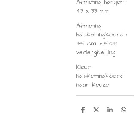
Afmeting hanger :
43 x 33 mm
Afmeting
halskettingkoord :
45 cm + 5cm
verlengketting
Kleur
halskettingkoord
naar keuze
D
D
S
D
e
e
h
e
l
e
a
l
e
l
r
e