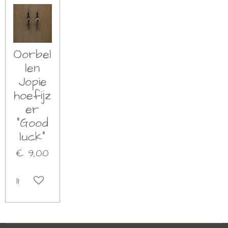
Oorbel
len
Jopie
hoefijz
er
"Good
luck"
€ 9,00
In winkelwagen