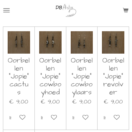
Ga
direct
naar
de
hoofdinhoud
Oorbel
Oorbel
Oorbel
Oorbel
len
len
len
len
"Jopie"
"Jopie"
"Jopie"
"Jopie"
cactu
cowbo
cowbo
revolv
s
yhoed
ylaars
er
€ 9,00
€ 9,00
€ 9,00
€ 9,00
In winkelwagen
In winkelwagen
In winkelwagen
In winkel