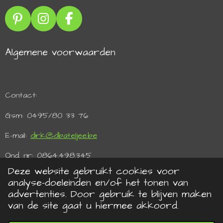
P
I
F
i
n
a
n
s
c
Algemene voorwaarden
t
t
e
e
a
b
r
g
o
e
r
o
Contact:
s
a
k
t
m
Gsm: 0495/80 33 76
E-mail:
dirk@dbateljee.be
Ond. nr: 0864.498.345
Deze website gebruikt cookies voor
BTW: BE 0864.498.345
analyse-doeleinden en/of het tonen van
advertenties. Door gebruik te blijven maken
Powered by Shana Blockx
van de site gaat u hiermee akkoord.