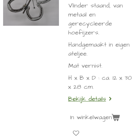
Vlinder staand, van
metaal en
gerecycleerde
hoefijzers.
Handgemaakt in eigen
ateljee.
Mat vernist.
H x B x D : ca. 12 x 30
x 28 cm.
Bekijk details
In winkelwagen