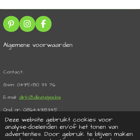
P
I
F
i
n
a
n
s
c
Algemene voorwaarden
t
t
e
e
a
b
r
g
o
e
r
o
Contact:
s
a
k
t
m
Gsm: 0495/80 33 76
E-mail:
dirk@dbateljee.be
Ond. nr: 0864.498.345
Deze website gebruikt cookies voor
BTW: BE 0864.498.345
analyse-doeleinden en/of het tonen van
advertenties. Door gebruik te blijven maken
Powered by Shana Blockx