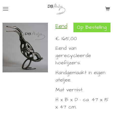
Ga
direct
naar
Eend
Op Bestelling
de
hoofdinhoud
€ 165,00
Eend van
gerecycleerde
hoefijzers.
Handgemaakt in eigen
ateljee.
Mat vernist.
H x B x D : ca. 47 x 15
x 47 cm.