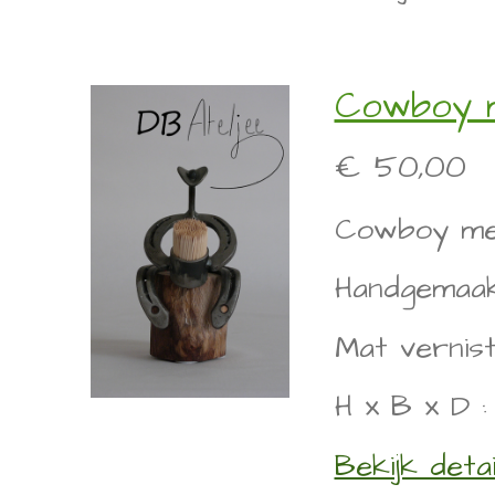
Cowboy m
€ 50,00
Cowboy met
Handgemaakt
Mat vernist
H x B x D : 
Bekijk detai