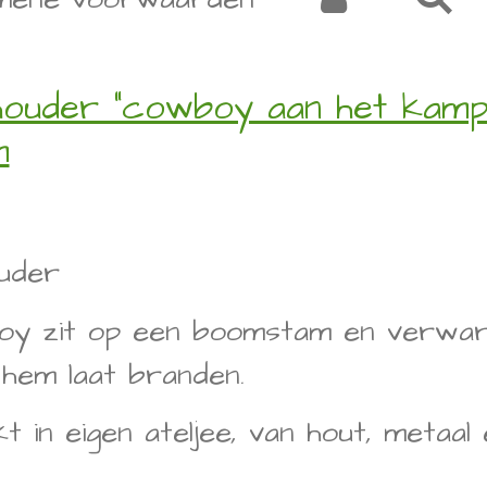
houder "cowboy aan het kampv
m
ouder
y zit op een boomstam en verwar
hem laat branden.
 in eigen ateljee, van hout, metaal