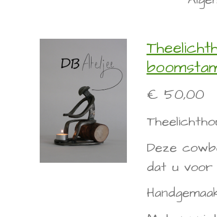
Theelicht
boomsta
€ 50,00
Theelichth
Deze cowbo
dat u voor 
Handgemaakt