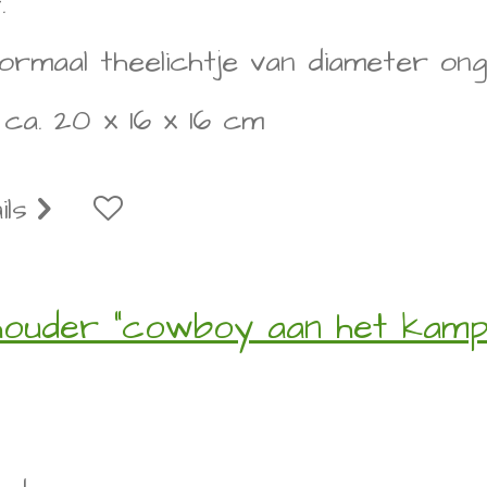
.
ormaal theelichtje van diameter on
 ca. 20 x 16 x 16 cm
ils
houder "cowboy aan het kampv