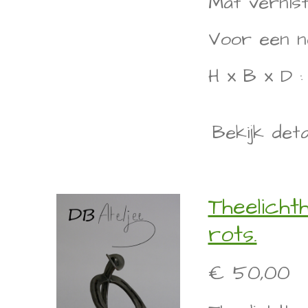
Mat vernist
Voor een n
H x B x D :
Bekijk deta
Theelicht
rots.
€ 50,00