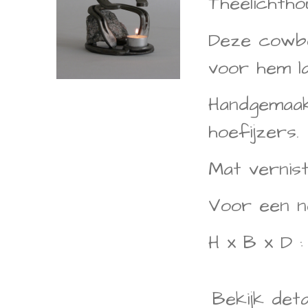
Theelichth
Deze cowbo
voor hem l
Handgemaakt
hoefijzers.
Mat vernist
Voor een n
H x B x D :
Bekijk deta