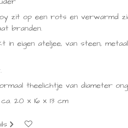
ouder
y zit op een rots en verwarmd zi
aat branden.
 in eigen ateljee, van steen, meta
.
ormaal theelichtje van diameter on
 ca. 20 x 16 x 13 cm
ils