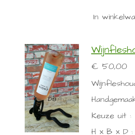
In winkelw
Wijnfles
€ 50,00
Wijnfleshou
Handgemaakt
Keuze uit :
H x B x D : 