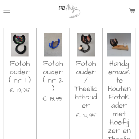
Ga
direct
naar
de
hoofdinhoud
Fotoh
Fotoh
Fotoh
Handg
ouder
ouder
ouder
emaak
( nr 1 )
( nr 2
/
te
)
Theelic
Houten
€ 19,95
hthoud
Fotok
€ 19,95
er
ader
met
€ 21,95
Hoefij
zer en