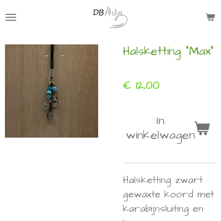
Ga
direct
naar
Halsketting "Max"
de
hoofdinhoud
€ 12,00
In
winkelwagen
Halsketting zwart
gewaxte koord met
karabijnsluiting en