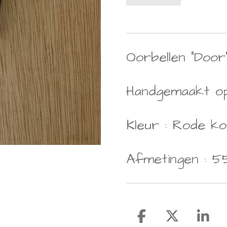
Oorbellen "Door"
Handgemaakt op
Kleur : Rode ko
Afmetingen : 5
D
D
S