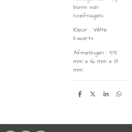
basis van
hoefnagels.
Kleur : Witte
kwarts
Afmetingen : 55
mm x 16 mm x 8
mm.
D
D
S
D
e
e
h
e
l
e
a
l
e
l
r
e
n
e
n