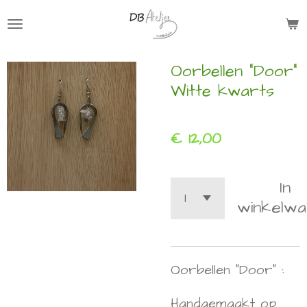
Ga
direct
naar
Oorbellen "Door"
de
Witte kwarts
hoofdinhoud
€ 12,00
In
winkelwa
Oorbellen "Door" :
Handgemaakt op